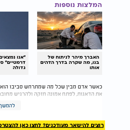
המלצות נוספות
האברך מיהר לניתוח של
"אנו נמצאים
בנו, מה שקרה בדרך הדהים
דרמטיים" סי
אותו
גדולה
כאשר אדם מבין שכל מה שמתרחש סביבו הוא מ
את הדאגות, לפתח אמונה חזקה ולהרגיש מחובר 
להמשך 
כמו שמסביר הרב כהן שליט"א, עלינו להאמין
שהכל לטובתנו, גם אם אנו לא תמיד מבינים זאת
והרוחנית, כדי שנתפתח ונתעלה בכל תחום.
רוצים להישאר מעודכנים? לחצו כאן להצטרפות ל