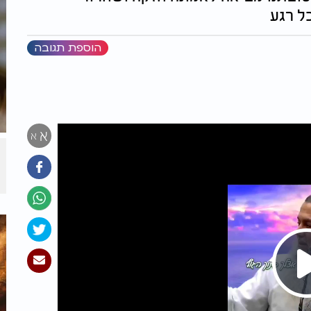
ל רגע
הוספת תגובה
א
א