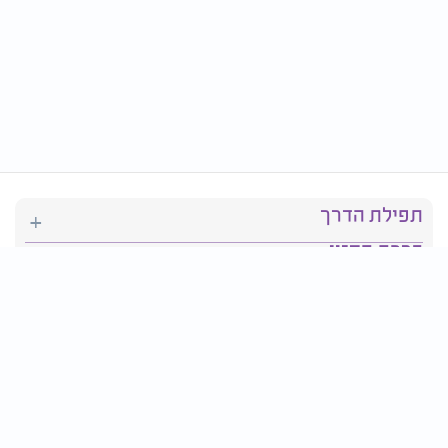
תפילת הדרך
ברכת המזון
יהדות
סידור תפילה
בריאות
חגים ומועדים