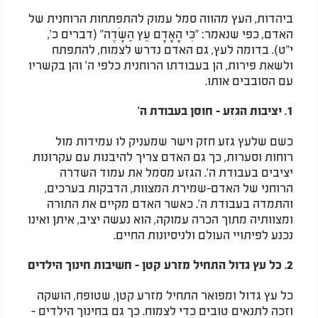
ביהדות, העץ מהווה סמל עמוק להתפתחות הרוחנית של
האדם, כפי שנאמר: "כִּי הָאָדָם עֵץ הַשָּׂדֶה" (דברים כ',
י"ט). בדומה לעץ, גם האדם נדרש לצמוח, להתפתח
ולשאת פירות, הן בעבודתו הרוחנית כלפי ה' והן בקשריו
עם הסובבים אותו.
1. יציבות הגזע - חוסן בעבודת ה'
כשם שלעץ גזע חזק וישר שמעניק לו עמידות מול
רוחות וסערות, כך גם האדם צריך להיבנות עם עקרונות
יציבים בעבודת ה'. הגזע מסמל את עמוד השדרה
הרוחני של האדם-שמירת המצוות, הדבקות בערכים,
והתמדה בעבודת ה'. כאשר האדם מקיים את התורה
ומצוותיה מתוך הכרה עמוקה, הוא נעשה יציב, איתן ואינו
נכנע לפיתויי העולם ולניסיונות החיים.
2. כל עץ גדול התחיל מזרע קטן - חשיבות חינוך הילדים
כל עץ גדול ומפואר התחיל מזרע קטן, שטופח, הושקה
וזכה לתנאים טובים כדי לצמוח. כך גם בחינוך הילדים -