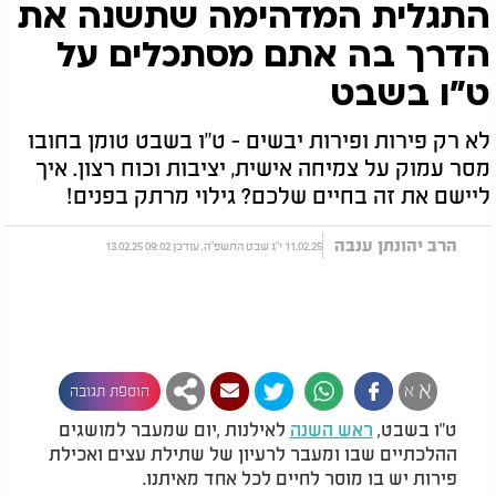
התגלית המדהימה שתשנה את
הדרך בה אתם מסתכלים על
ט"ו בשבט
לא רק פירות ופירות יבשים - ט"ו בשבט טומן בחובו
מסר עמוק על צמיחה אישית, יציבות וכוח רצון. איך
ליישם את זה בחיים שלכם? גילוי מרתק בפנים!
הרב יהונתן ענבה
11.02.25 י"ג שבט התשפ"ה, עודכן 09:02 13.02.25
א
א
הוספת תגובה
ט"ו בשבט,
ראש השנה
לאילנות ,יום שמעבר למושגים
ההלכתיים שבו ומעבר לרעיון של שתילת עצים ואכילת
פירות יש בו מוסר לחיים לכל אחד מאיתנו.