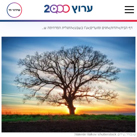
שידור חי
דף הבית
יהדות
חגים ומועדים
ט"ו בשבט
התגלית המדהימה שתשנה את הדרך בה אתם מסתכלים על ט"ו בשבט
עץ בודד. (צילום: Valentin Valkov/shutterstock)