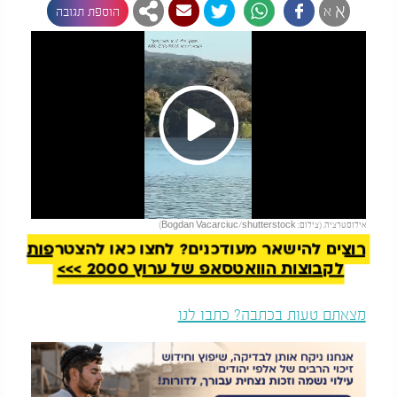
א
א
הוספת תגובה
Play
להמשך קריאה
אילוסטרציה. (צילום: Bogdan Vacarciuc/shutterstock)
Video
רוצים להישאר מעודכנים? לחצו כאן להצטרפות
לקבוצות הוואטסאפ של ערוץ 2000 >>>
מצאתם טעות בכתבה? כתבו לנו