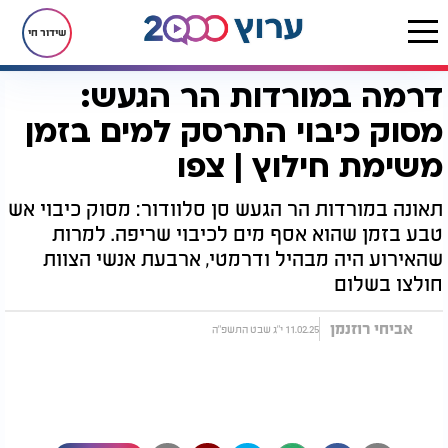
שידור חי
דרמה במורדות הר הגעש:
דף הבית
רץ בוואטסאפ
דרמה במורדות הר הגעש: מסוק כיבוי התרסק למים בזמן משימת חילוץ | צפו
מסוק כיבוי התרסק למים בזמן
משימת חילוץ | צפו
תאונה במורדות הר הגעש סן סלוודור: מסוק כיבוי אש
טבע בזמן שהוא אסף מים לכיבוי שריפה. למרות
שהאירוע היה מבהיל ודרמטי, ארבעת אנשי הצוות
חולצו בשלום
אביחי רוזנמן
11.02.25 י"ג שבט התשפ"ה