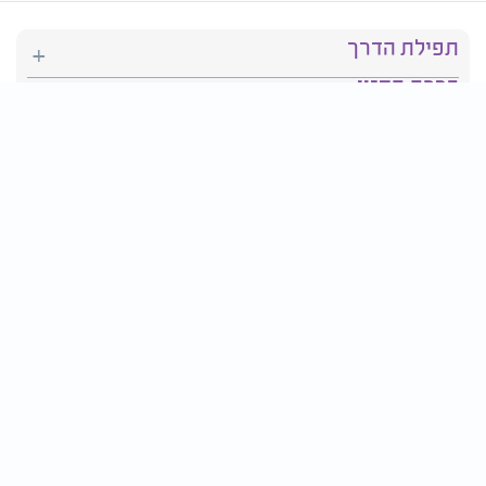
תפילת הדרך
ברכת המזון
יהדות
סידור תפילה
בריאות
חגים ומועדים
פרטים ליצירת קשר:
טלפון : 2610*