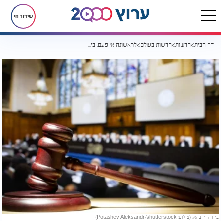
שידור חי
דף הבית
חדשות
חדשות בעולם
לראשונה אי פעם: בית הדין בהאג ריק מעבודה
בית הדין בהאג (צילום: Potashev Aleksandr/shutterstock)