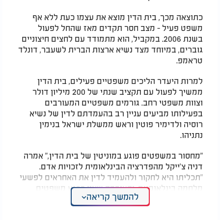
כתוצאה מכך, בית הדין מוצא את עצמו כעת ללא אף
משפט פעיל - מצב חסר תקדים מאז שהחל לפעול
בשנת 2006. במקביל, הוא מתמודד עם לחצים חיצוניים
גוברים, במיוחד מצד נשיא ארצות הברית לשעבר, דונלד
טראמפ.
למרות היעדר הליכים משפטיים פעילים, בית הדין
ממשיך לפעול עם תקציב שנתי של 200 מיליון דולר
וצוות משפטי רחב. גורמים משפטיים המעורבים
בפעילותו מביעים עניין רב בהעמדתם לדין של נשיא
רוסיה ולדימיר פוטין וראש ממשלת ישראל בנימין
נתניהו.
"מחסור במשפטים פוגע במוניטין של בית הדין," אמרה
דניה צ'ייקל מהפדרציה הבינלאומית לזכויות אדם.
"תכליתו היא לחקור ולהעמיד לדין את האחראים לפשעי
מלחמה בינלאומיים, והעובדה שאין כרגע משפטים
להמשך קריאה
פעילים מעלה סימני שאלה באשר ליכולת המוסד למלא
את תפקיד