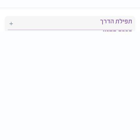
תפילת הדרך
ברכת המזון
יהדות
סידור תפילה
בריאות
חגים ומועדים
פרטים ליצירת קשר: