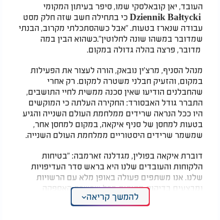
העובד, יאן קובאלסקי שמו, סיפר בעיתון המקומי
Dziennik Bałtycki כי בתחילה חשב שזה חלק מסט
עבודה שנארז בטעות. "אבל כשהסתכלתי מקרוב, הבנתי
שמדובר במשהו שונה לחלוטין".כשהוא הבין במה
מדובר, פרצה בהלה גדולה במקום.
מנהל הסניף, מרצ'ין נובאק, הורה לעצור את הפעילות
במקום, והזעיק חבלני משטרה למקום. רק אחרי
שהחבלנים הודיעו שאין סכנה ממשית לחיי התושבים,
התברר גודל האבסורד: החקירה העלתה כי המוקשים
היו ככל הנראה שרידים ממלחמת העולם השנייה והגיע
בטעות למחסן של סניף איקאה, במקום למחסן אחר,
שמשמר שרידים היסטוריים ממלחמת העולם השנייה.
דוברת איקאה בפולין, מגדלנה זארמבה: "בטיחות
הלקוחות והעובדים שלנו היא בראש סדר העדיפויות
שלנו. אנו משתפים פעולה באופן מלא עם הרשויות
ומבצעים בדיקות מקיפות בכל שרשרת האספקה
להמשך קריאה
שלנו."המוקשים פונו בבטחה על ידי היחידה המיוחדת,
ולאחר בדיקות נוספות נקבע כי אין סכנה נוספת בסניף.