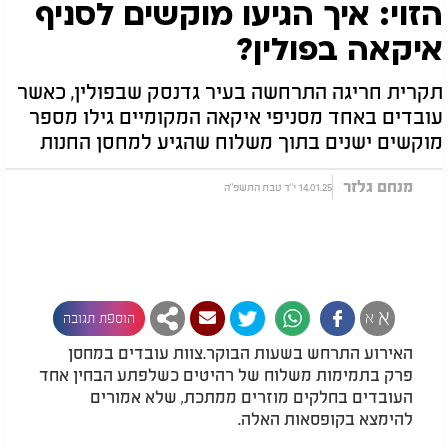
הזוי: איך הגיעו מוקשים לסניף
איקאה בפולין?
תקרית חריגה התרחשה בעיר גדנסק שבפולין, כאשר
עובדים באחד מסניפי איקאה המקומיים גילו מספר
מוקשים ישנים בתוך משלוח שהגיע למחסן החנות
מנחם גלזר
14.01.25 י"ד טבת התשפ"ה
א
א
הוספת תגובה
האירוע התרחש בשעות הבוקר.צוות עובדים במחסן
פרק בתמימות משלוח של רהיטים כשלפתע הבחין אחד
העובדים בחלקים מוזרים ממתכת, שלא אמורים
להימצא בקופסאות האלה.