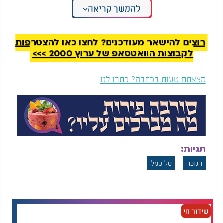
להמשך קריאה
בעל החנות מתעקש ומעניק את המתנה לאחות הגדולה.
הוא מסביר לה כי לפני חנוכה התפלל לקב"ה שיזכה אותו
במצווה ענקית שתחולל שמחה של ממש, וב"ה כעת
רוצים להישאר מעודכנים? לחצו כאן להצטרפות
המשאלה שלו נענתה והוא זכה.
לקבוצות הוואטסאפ של ערוץ 2000 >>>
"כל ישראל ערבים זה לזה" - הסיפור המרגש הזה מוכיח
את החשיבות של ערבות הדדית איש לרעהו. מצוות
מצאתם טעות בכתבה? כתבו לנו
החסד וההתחשבות באחר יוצרים יחדיו מארג חברתי של
אחריות ודאגה הדדית. ערבות הדדית הינה חלק ממצוות
"ואהבת לרעך כמוך". זהו הבסיס לחברה יהודית מוסרית,
מלוכדת ואכפתית - המושתתת על ערכים של אחריות
משותפת ודאגה לזולת.
תגיות:
חנוכה
טל סמל
שידור חי