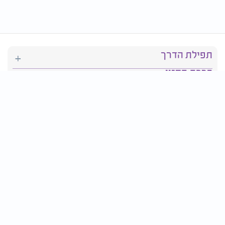
תפילת הדרך
ברכת המזון
יהדות
סידור תפילה
בריאות
חגים ומועדים