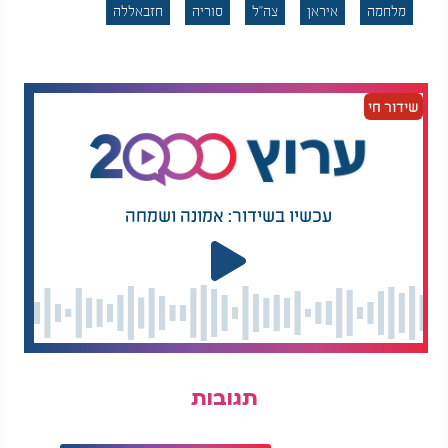
מלחמה
איראן
צה"ל
סוריה
חזבאללה
שידור חי
עכשיו בשידור: אמונה ושמחה
תגובות