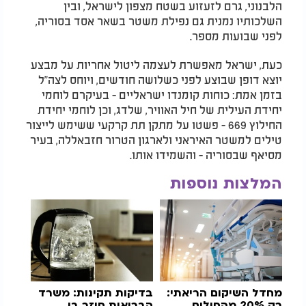
הלבנוני, גרם לזעזוע בשטח מצפון לישראל, ובין
השלכותיו נמנית גם נפילת משטר בשאר אסד בסוריה,
לפני שבועות מספר.
כעת, ישראל מאפשרת לעצמה ליטול אחריות על מבצע
יוצא דופן שבוצע לפני כשלושה חודשים, ויוחס לצה"ל
בזמן אמת: כוחות קומנדו ישראליים - בעיקרם לוחמי
יחידת העילית של חיל האוויר, שלדג, וכן לוחמי יחידת
החילוץ 669 - פשטו על מתקן תת קרקעי ששימש לייצור
טילים למשטר האיראני ולארגון הטרור חזבאללה, בעיר
מסיאף שבסוריה - והשמידו אותו.
המלצות נוספות
מחדל השיקום הריאתי:
בדיקות תקינות: משרד
רק 20% מהחולים
הבריאות חוזר בו