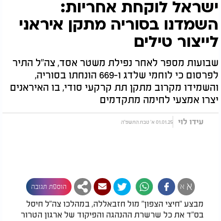
ישראל לוקחת אחריות:
השמדנו בסוריה מתקן איראני
לייצור טילים
שבועות מספר לאחר נפילת משטר אסד, צה"ל התיר
לפרסום כי לוחמי שלדג ו-669 הונחתו בסוריה,
והשמידו מקרוב מתקן תת קרקעי סודי, בו האיראנים
יצרו אמצעי לחימה מתקדמים
עידו לוי
01.01.25 א' טבת התשפ"ה
א
א
הוספת תגובה
מבצע "חיצי הצפון" מול חזבאללה, במהלכו צה"ל חיסל
בס"ד את כל שרשרת ההנהגה והפיקוד של ארגון הטרור