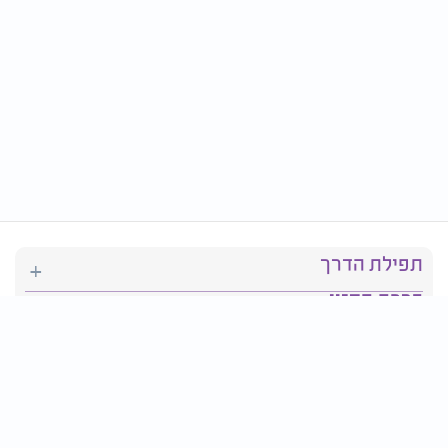
תפילת הדרך
ברכת המזון
יהדות
סידור תפילה
בריאות
חגים ומועדים