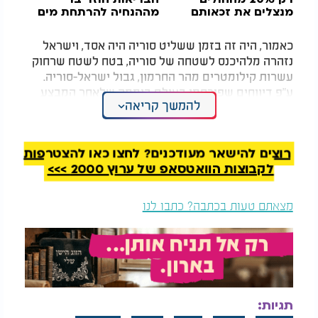
מנצלים את זכאותם
מההנחיה להרתחת מים
כאמור, היה זה בזמן ששליט סוריה היה אסד, וישראל
נזהרה מלהיכנס לשטחה של סוריה, בטח לשטח שרחוק
עשרות קילומטרים מהר החרמון, גבול ישראל-סוריה.
ע"פ דיווחים שפורסמו בעולם ביממה שלאחר המבצע
להמשך קריאה
החשאי, וצה"ל כעת מאשר באופן חלקי, הלוחמים אף
נטלו עימם חומר מודיעיני רב ערך, בטרם המתקן הצבאי
הושמד.
רוצים להישאר מעודכנים? לחצו כאן להצטרפות
"מדובר באחת מפעולות הקומנדו המסוכנות והאמיצות
לקבוצות הוואטסאפ של ערוץ 2000 >>>
שצה"ל ביצע בשנים האחרונות מחוץ לגבולות המדינה,
באופן הירואי ועם סיכונים גדולים, אך עם תכנון קפדני
מצאתם טעות בכתבה? כתבו לנו
של חיל האוויר שהוביל לתוצאה המיוחלת: השמדת
יכולת אסטרטגית קריטית של איראן בסוריה, עשרות
ק"מ מישראל", אמרו בכירים בצה"ל בעילום שם לאתר
'ווינט'.
תגיות: