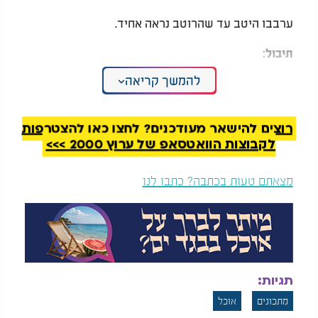
ערבבו היטב עד שהרוטב נראה אחיד.
תיבול:
להמשך קריאה
תבלו במלח ופלפל לפי הטעם.
הוסיפו את קליפת התפוז המגוררת וערבבו שוב.
רוצים להישאר מעודכנים? לחצו כאן להצטרפות
טעימת הרוטב חשובה כדי לוודא שהתיבול מאוזן ולפי
לקבוצות הוואטסאפ של ערוץ 2000 >>>
העדפתכם.
מצאתם טעות בכתבה? כתבו לנו
שימור והגשה:
רוטב זה נשמר היטב במקרר בכלי אטום למשך כמה
ימים.
יש לערבב היטב לפני השימוש.
תגיות:
הרוטב יכול לשמש להתבלת סלט ירקות, סלט עלים
מתכונים
אוכל
ירוקים או כתוספת לצלוחית ירקות נאים.