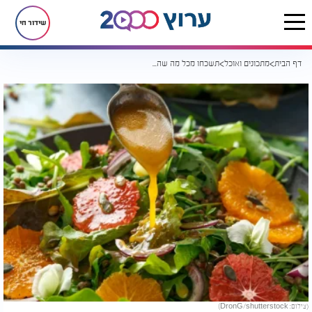
שידור חי
דף הבית
מתכונים ואוכל
תשכחו מכל מה שהכרתם - זה הרוטב שישדרג כל סלט
(צילום: DronG/shutterstock)