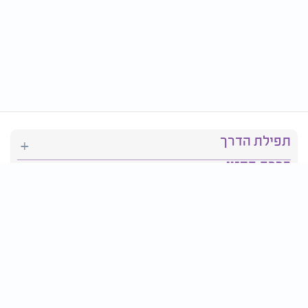
תפילת הדרך
ברכת המזון
יהדות
סידור תפילה
בריאות
חגים ומועדים