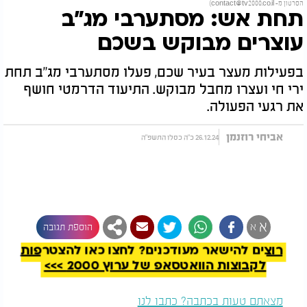
הסרטון מ-
contact@tv2000.co.il
)
תחת אש: מסתערבי מג"ב
עוצרים מבוקש בשכם
בפעילות מעצר בעיר שכם, פעלו מסתערבי מג"ב תחת
ירי חי ועצרו מחבל מבוקש. התיעוד הדרמטי חושף
את רגעי הפעולה.
אביחי רוזנמן
26.12.24 כ"ה כסלו התשפ"ה
להמשך קריאה
א
א
הוספת תגובה
רוצים להישאר מעודכנים? לחצו כאן להצטרפות
לקבוצות הוואטסאפ של ערוץ 2000 >>>
מצאתם טעות בכתבה? כתבו לנו