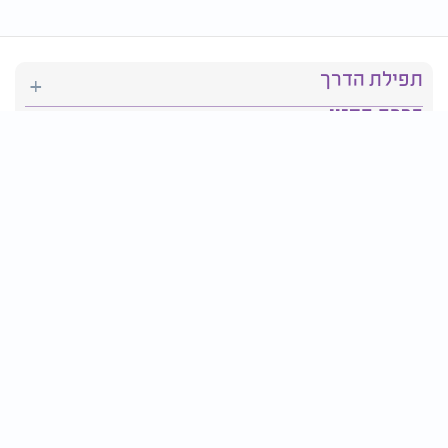
תפילת הדרך
ברכת המזון
יהדות
סידור תפילה
בריאות
חגים ומועדים
פרטים ליצירת קשר: