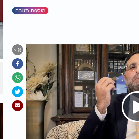
הוספת תגובה
א
א