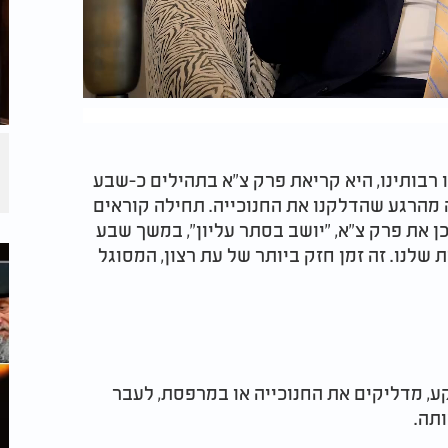
 רבותינו, היא קריאת פרק צ"א בתהילים כ-שבע
מהרגע שהדלקנו את החנוכייה. תחילה קוראים
מכן את פרק צ"א, "יושב בסתר עליון", במשך שבע
לנו. זה זמן חזק ביותר של עת רצון, המסוגל
 פחות מ-9.60 מטר מהקרקע, מדליקים את החנוכייה או במרפסת, לעבר
ותה.