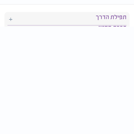
תפילת הדרך
ברכת המזון
יהדות
סידור תפילה
בריאות
חגים ומועדים
פרטים ליצירת קשר: