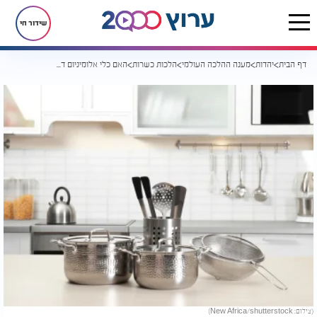
שידור חי
דף הבית
יהדות
מענה ההלכה העולמי
הלכות כשרות
האם כלי אלומיניום דורשים טבילה?
(צילום: New Africa/shutterstock)