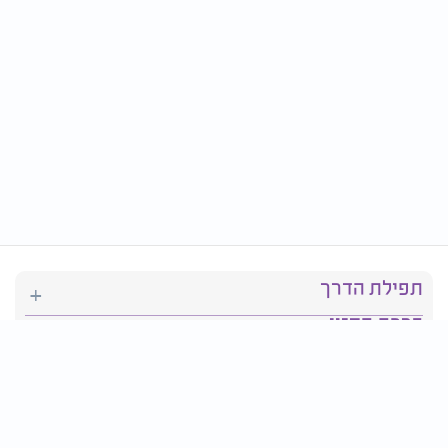
תפילת הדרך
ברכת המזון
יהדות
סידור תפילה
בריאות