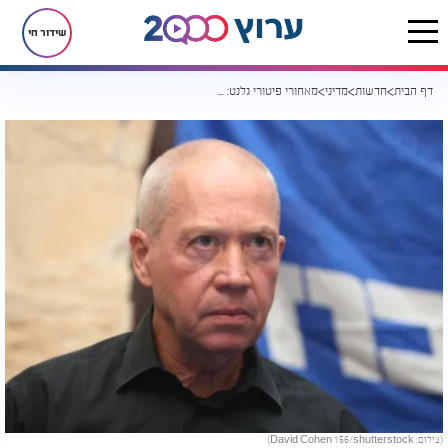
שידור חי
דף הבית
חדשות
מדיני
מאחורי פיטורי גלנט: המחלוקות העמוקות בקבינט המלחמה
(צילום: David Cohen 156/shutterstock)