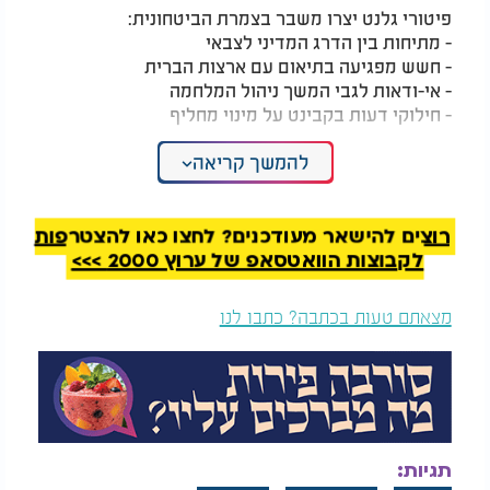
פיטורי גלנט יצרו משבר בצמרת הביטחונית:
- מתיחות בין הדרג המדיני לצבאי
- חשש מפגיעה בתיאום עם ארצות הברית
- אי-ודאות לגבי המשך ניהול המלחמה
- חילוקי דעות בקבינט על מינוי מחליף
לדברי מקורבי נתניהו, "גלנט חצה את כל הקווים
להמשך קריאה
האדומים בהתנהלותו העצמאית והפך לגורם מפריע
בניהול המלחמה". מנגד, תומכי גלנט טוענים כי "פעל
מתוך אחריות ממלכתית ודאגה לביטחון המדינה".
רוצים להישאר מעודכנים? לחצו כאן להצטרפות
לקבוצות הוואטסאפ של ערוץ 2000 >>>
מצאתם טעות בכתבה? כתבו לנו
תגיות: