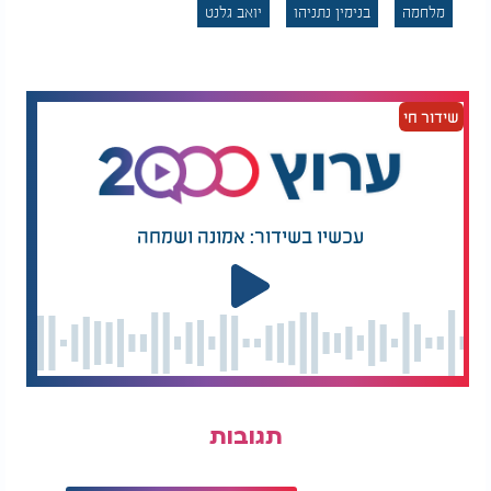
מלחמה
בנימין נתניהו
יואב גלנט
שידור חי
עכשיו בשידור: אמונה ושמחה
תגובות