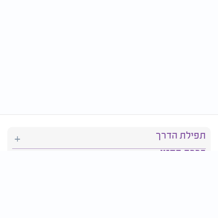
תפילת הדרך
ברכת המזון
יהדות
סידור תפילה
בריאות