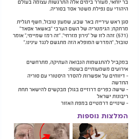
בר יוחאי, מעורר בימים אלה התרגשות עצומה בעולם
היהודי עם נפילת משטר אסד בסוריה.
סגן ראש עיריית באר שבע, שמעון טובול, חשף תגלית
מרתקת: הגימטריה של השם הערבי "באשאר אסאד"
(571) זהה לזו של "נירון מזרחי". "זה רמז שמיימי," אומר
טובול, "המדרש המופלא הזה מתגשם לנגד עינינו."
במקביל להתגשמות הנבואה העתיקה, מתרחשים
אירועים משמעותיים בשטח:
- דיווחים על אפשרות להסדר היסטורי עם סוריה
החדשה
- שישה כפרים דרוזיים בגולן מבקשים להישאר תחת
ריבונות ישראל
- שינויים דרמטיים במפת האזור
המלצות נוספות