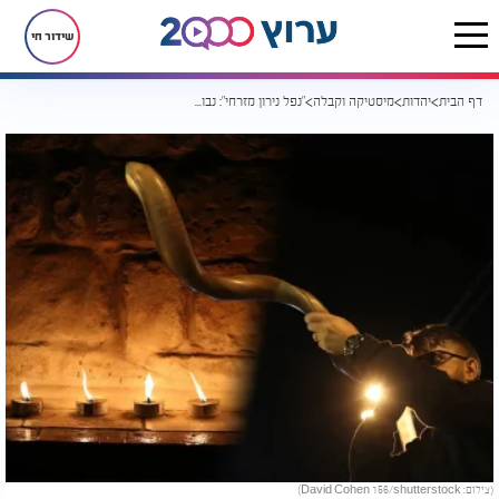
שידור חי
דף הבית
יהדות
מיסטיקה וקבלה
"נפל נירון מזרחי": נבואת רשב"י על דמשק מסעירה את העולם היהודי
(צילום: David Cohen 156/shutterstock)