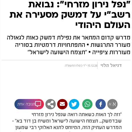
"נפל נירון מזרחי": נבואת
רשב"י על דמשק מסעירה את
העולם היהודי
מדרש קדום המתאר את נפילת דמשק כאות לגאולה
מעורר התרגשות • התפתחויות דרמטיות בסוריה
מעוררות ציפייה • "תצמח הישועה לישראל"
דניאל הלוי
15.12.24 י"ד כסלו התשפ"ה
א
א
תגובה אחת
"וזה לך האות כשאתה רואה שנפל נירון מזרחי
שבדמשק... תצמח הישועה לישראל ומשיח בן דוד בא" -
המדרש העתיק הזה, המיוחס לתנא האלוקי רבי שמעון