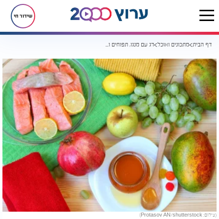
שידור חי
דף הבית
מתכונים ואוכל
דג עם מנגו, תפוחים ורימונים בתנור
(צילום: Protasov AN/shutterstock)