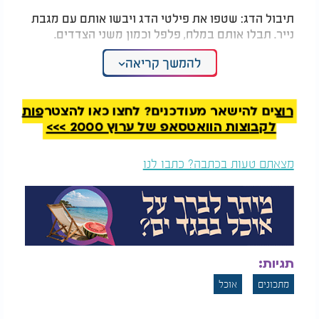
תיבול הדג: שטפו את פילטי הדג ויבשו אותם עם מגבת
נייר. תבלו אותם במלח, פלפל וכמון משני הצדדים.
להמשך קריאה
הכנת הפירות: פזרו על תבנית האפייה את קוביות המנגו,
פרוסות התפוח וגרגרי הרימון. טפטפו מעל שמן זית ומיץ
לימון, וערבבו בעדינות כדי לצפות את הפירות.
רוצים להישאר מעודכנים? לחצו כאן להצטרפות
סידור הדג: הניחו את פילטי הדג מעל הפירות בתבנית.
לקבוצות הוואטסאפ של ערוץ 2000 >>>
ניתן לטפטף מעט שמן זית נוסף על הדג.
מצאתם טעות בכתבה? כתבו לנו
אפייה: הכניסו את התבנית לתנור ואפו במשך 15-20
דקות, עד שהדג מבושל ומתקלף בקלות במזלג.
הגשה: הוציאו מהתנור, פזרו מעל כוסברה או פטרוזיליה
טרייה, והגישו חם לצד אורז, קוסקוס או סלט טרי.
טיפ: ניתן להוסיף לרוטב מעט דבש או סילאן לקבלת
תגיות:
טעם מתקתק יותר.אוהבי חריפות יכולים להוסיף פרוסות
מתכונים
אוכל
דקות של פלפל צ'ילי אדום.