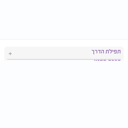
תפילת הדרך
ברכת המזון
יהדות
סידור תפילה
בריאות
חגים ומועדים