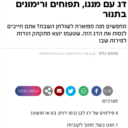
דג עם מנגו, תפוחים ורימונים
בתנור
מחפשים מנה מפוארת לשולחן השבת? אתם חייבים
לנסות את הדג הזה, שטעמו יוצא מתקתק הודות
לפירות שבו
מנחם גלזר
05.12.24 ד' כסלו התשפ"ה, עודכן 00:31 09.03.25
א
א
הוספת תגובה
מצרכים:
4 פילטים של דג לבן (כמו דניס, בס או מושט)
1 מנגו בשל, חתוך לקוביות