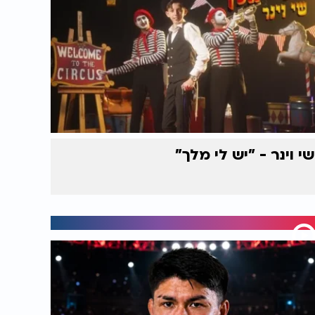
שי וינר - "יש לי מלך"