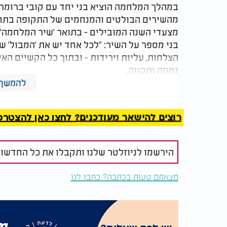
במהלך המלחמה הוציא בני יחד עם קובי ברומר 
מהשירים הבולטים והמנחמים של התקופה בתחנו
מצעדי השנה המובילים - בתואר 'שיר המלחמה'.
בני מספר על השיר: "לכל אחד יש את 'המבול' של
הצלחות, עליות וירידות - ובתוך כל הקשיים האי
נחמה ותקווה.
השיר הזה עבורי הוא מעין פריקה על 'המבול' הא
להמשך 
כלול'.
רוצים להישאר מעודכנים? לחצו כאן להצטרפות ל
הירשמו לניוזלטר שלנו ותקבלו את כל החדשו
מצאתם טעות בכתבה? כתבו לנו