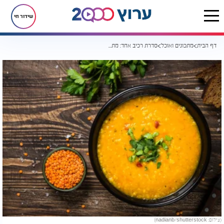
שידור חי
דף הבית
מתכונים ואוכל
סדרת רכיב אחד: מתכון למרק מפתיע מרכיב אחד
(צילום: nadianb/shutterstock)