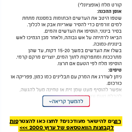
קורט מלח (אופציונלי)
אופן ההכנה:
שטפו היטב את העדשים הכתומות במסננת מתחת
למים זורמים כדי להסיר שאריות אבק או לכלוך.
בסיר בינוני, הוסיפו את העדשים והמים.
הביאו לרתיחה על אש גבוהה, ולאחר מכן הנמיכו לאש
בינונית-נמוכה.
בשלו את העדשים במשך 15-20 דקות, עד שהן
מתרככות ומתפרקות לתוך המים, יוצרים מרקם קרמי.
הוסיפו מלח לפי הטעם אם תרצו.
טיפים:
ניתן לשדרג את המרק עם תבלינים כמו כמון, פפריקה או
כורכום.
אפשר להוסיף מעט שמן זית או טחינה מעל להגשה,
לקבלת טעם עשיר יותר.
להמשך קריאה
מרק זה פשוט, משביע ומלא בחלבון וסיבים תזונתיים -
פתרון קל ומהיר לארוחה בריאה!
רוצים להישאר מעודכנים? לחצו כאן להצטרפות
לקבוצות הוואטסאפ של ערוץ 2000 >>>