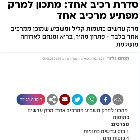
סדרת רכיב אחד: מתכון למרק
מפתיע מרכיב אחד
מרק עדשים כתומות קליל ומשביע שמוכן ממרכיב
אחד בלבד - פתרון מהיר, בריא ומנחם לארוחה
מושלמת
מנחם גלזר
02.12.24 א' כסלו התשפ"ה, עודכן 23:56 08.03.25
א
א
הוספת תגובה
מתכון למרק משביע ממרכיב אחד: מרק עדשים
כתומות
מצרכים:
1 כוס עדשים כתומות
4 כוסות מים