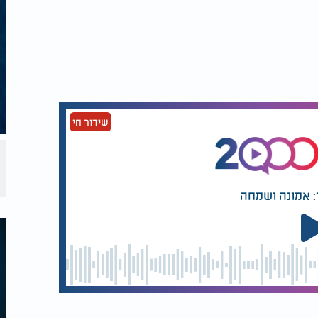
שידור חי
: אמונה ושמחה