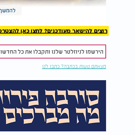
להמשך 
רוצים להישאר מעודכנים? לחצו כאן להצטרפות ל
הירשמו לניוזלטר שלנו ותקבלו את כל החדשו
האם מותר להאריך שעון שבת? הזזת והארכת זי
מצאתם טעות בכתבה? כתבו לנו