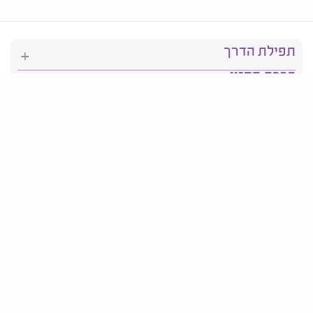
תפילת הדרך
ברכת המזון
יהדות
סידור תפילה
בריאות
חגים ומועדים
פרטים ליצירת קשר: