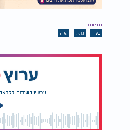
תגיות:
בע"ח
ג'ונגל
קניה
עכשיו בשידור: לקראת 