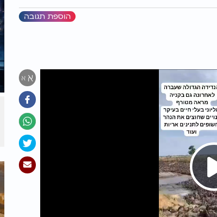
הוספת תגובה
א
א