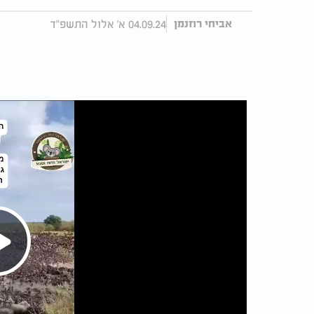
04.09.24 א' אלול התשפ"ד
אביחי רוזנמן
Play