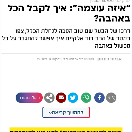
הסרטון מ-
contact@tv2000.co.il
)
"איזה עוצמה": איך לקבל הכל
באהבה?
דרכו של הבעל שם טוב הפכה לנחלת הכלל, צפו
במסר של הרב דוד אלקיים איך אפשר להתגבר על כל
מכשול באהבה
אביחי רוזנמן
28.08.24 כ"ד אב התשפ"ד, עודכן 08:20 29.08.24
א
א
הוספת תגובה
להמשך קריאה