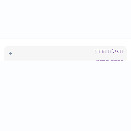
תפילת הדרך
ברכת המזון
יהדות
סידור תפילה
בריאות
חגים ומועדים