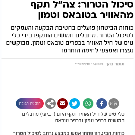
סיכול הטרור: צה"ל תקף
מהאוויר בטובאס וטמון
כוחות הביטחון פועלים בחטיבת הבקעה והעמקים
לסיכול הטרור. מחבלים חמושים הותקפו בידי כלי
טיס של חיל האוויר בכפרים טובאס וטמון. מבוקשים
נעצרו ואמצעי לחימה הוחרמו
תומר כהן
14.08.24 י' אב התשפ"ד
א
א
הוספת תגובה
כלי טיס של חיל האוויר תקף היום (רביעי) מחבלים
חמושים בכפר טמון ובכפר טובאס.
כוחות הביטחון פתחו אמש במבצע נרחב לסיכול הטרור