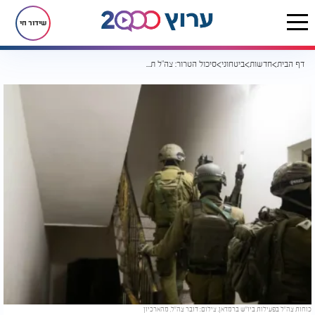
שידור חי
דף הבית
חדשות
ביטחוני
סיכול הטרור: צה"ל תקף מהאוויר בטובאס וטמון
כוחות צה"ל בפעילות ביו"ש ברמדאן. צילום: דובר צה"ל, מהארכיון