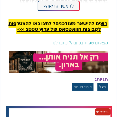
במרחב בקעת הירדן. בתחילת השבוע נרצח יהונתן
להמשך קריאה
דויטש הי"ד בפיגוע בצומת מחולה, לאחר שמחבלים ירו
לעברו מרכב חולף. אדם נוסף נפצע קל.
רוצים להישאר מעודכנים? לחצו כאן להצטרפות
לקבוצות הוואטסאפ של ערוץ 2000 >>>
מצאתם טעות בכתבה? כתבו לנו
תגיות:
צה"ל
סיכול הטרור
שידור חי