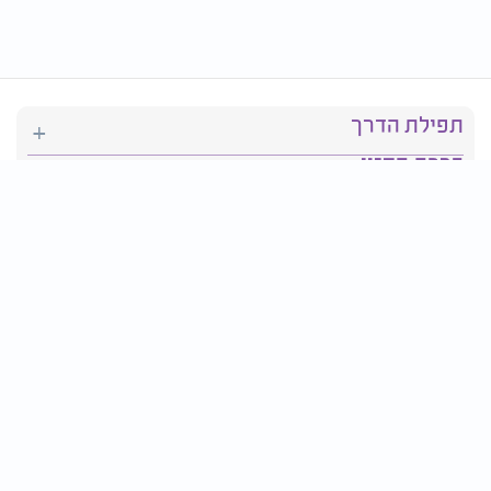
תפילת הדרך
ברכת המזון
יהדות
סידור תפילה
בריאות
חגים ומועדים