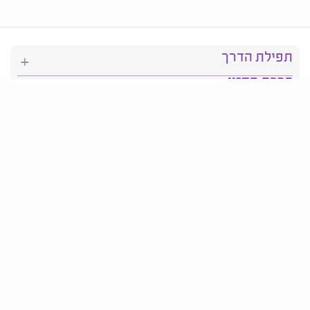
תפילת הדרך
ברכת המזון
יהדות
סידור תפילה
בריאות
חגים ומועדים