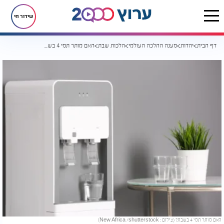
שידור חי
דף הבית
יהדות
מענה ההלכה העולמי
הלכות שבת
האם מותר תמי 4 בשבת?
האם מותר תמי 4 בשבת? (צילום : New Africa /shutterstock)