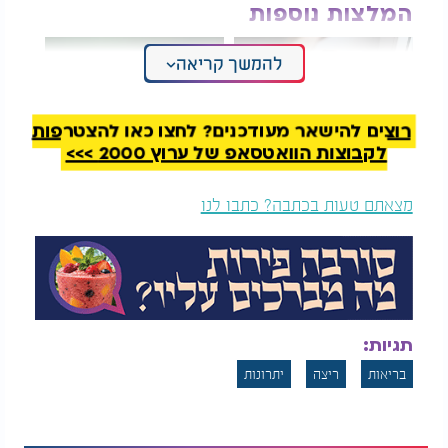
המלצות נוספות
להמשך קריאה
רוצים להישאר מעודכנים? לחצו כאן להצטרפות
לקבוצות הוואטסאפ של ערוץ 2000 >>>
5 סימנים לכך שהעור
איך חרדות ואובססיות
שלכם מדי יבש
יכולות להפוך להזדמנות
מצאתם טעות בכתבה? כתבו לנו
רוחנית וצמיחה אישית?
פעילות גופנית קבועה כמו ריצה יכולה לשפר את איכות
השינה ולעזור לכם
להירדם
מהר יותר ולישון עמוק יותר.
5. חיזוק מערכת החיסון
תגיות:
פעילות גופנית מתונה וקבועה יכולה לחזק את מערכת
בריאות
ריצה
יתרונות
החיסון ולהפחית את הסיכון למחלות שונות.
6. הפחתת סיכון למחלות כרוניות