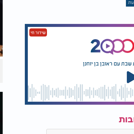
ות
שידור חי
שבת עם ראובן בן יוחנן
בות