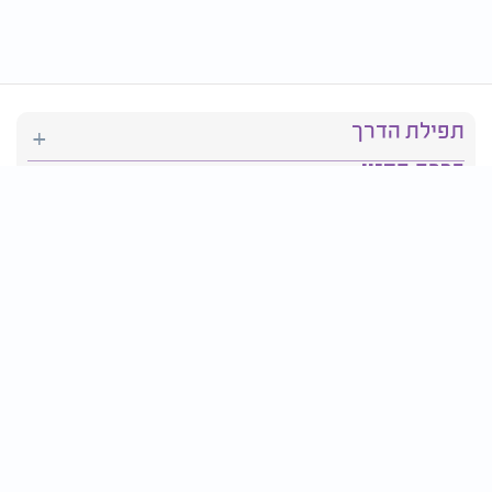
תפילת הדרך
ברכת המזון
יהדות
סידור תפילה
בריאות
חגים ומועדים