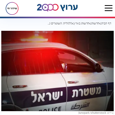
שידור חי
דף הבית
חדשות
חדשות בארץ
ג'לג'וליה: השוטרים נדהמו ממה שגילו בתוך מעון לפעוטות
(צילום: lunopark/shutterstock)