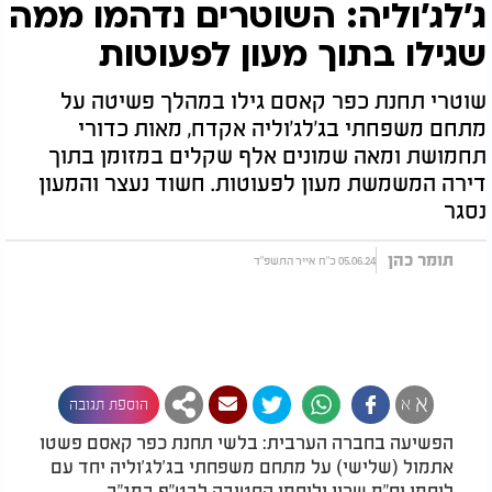
ג'לג'וליה: השוטרים נדהמו ממה
שגילו בתוך מעון לפעוטות
שוטרי תחנת כפר קאסם גילו במהלך פשיטה על
מתחם משפחתי בג'לג'וליה אקדח, מאות כדורי
תחמושת ומאה שמונים אלף שקלים במזומן בתוך
דירה המשמשת מעון לפעוטות. חשוד נעצר והמעון
נסגר
תומר כהן
05.06.24 כ"ח אייר התשפ"ד
א
א
הוספת תגובה
הפשיעה בחברה הערבית: בלשי תחנת כפר קאסם פשטו
אתמול (שלישי) על מתחם משפחתי בג'לג'וליה יחד עם
לוחמי יס"מ שרון ולוחמי החטיבה לבט"פ במג"ב.