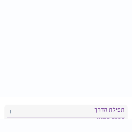
תפילת הדרך
ברכת המזון
יהדות