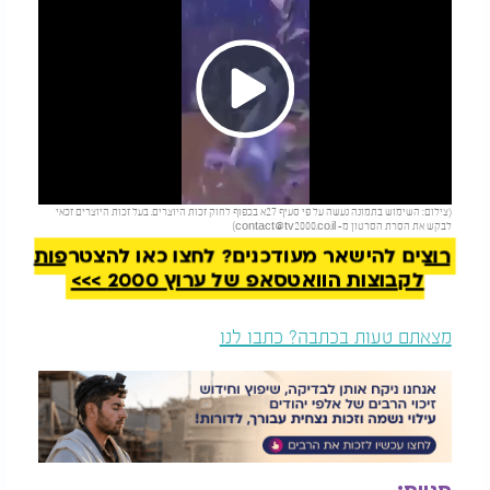
Play
להמשך קריאה
(צילום: השימוש בתמונה נעשה על פי סעיף 27א בכפוף לחוק זכות היוצרים. בעל זכות היוצרים זכאי
Video
לבקש את הסרת הסרטון מ-
contact@tv2000.co.il
)
רוצים להישאר מעודכנים? לחצו כאן להצטרפות
לקבוצות הוואטסאפ של ערוץ 2000 >>>
מצאתם טעות בכתבה? כתבו לנו