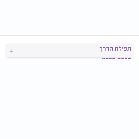
תפילת הדרך
ברכת המזון
יהדות
סידור תפילה
בריאות
חגים ומועדים