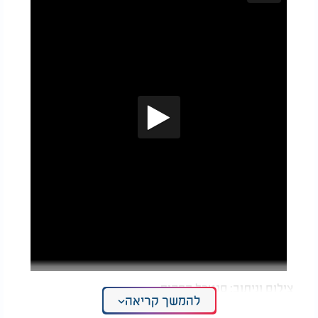
צילום וניתוב: סנטרל הפקות
להמשך קריאה
שידור חי והפצה: שיא לייב