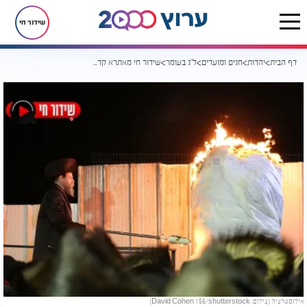
שידור חי
דף הבית
יהדות
חגים ומועדים
ל"ג בעומר
שידור חי מאתרא קדישא מירון - ל"ג בעומר תשפ"ד
אילוסטרציה (צילום: David Cohen 156/shutterstock)