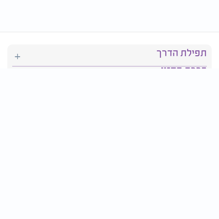
תפילת הדרך
ברכת המזון
יהדות
סידור תפילה
בריאות
חגים ומועדים