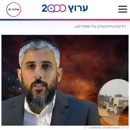
שידור חי
דף הבית
יהדות
הרב עידו סממה חושף מה כתוב בזוהר הקדוש על המבצע ברפיח
(צילום: tomertu/shutterstock/דו"צ)