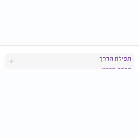
תפילת הדרך
ברכת המזון
יהדות
סידור תפילה
בריאות
חגים ומועדים