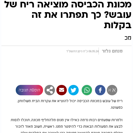
מכונת הכביסה מוציאה ריח של
עובש? כך תפתרו את זה
בקלות
מכ
מנחם גלזר
06.05.24 כ"ח ניסן התשפ"ד
א
א
הוספת תגובה
ריח של עובש במכונת הכביסה יכול להוציא את עקרות הבית משלוותן,
כפשוטו.
ולמרות שפעמים רבות נדמה כאילו אין מנוס מלהחליף מכונה, תוכלו לנסות
לבצע את הפעולות הבאות כדי להיפטר ממנו. ראשית, חשוב מאוד לזכור
שדלת המכונה חייבת להישאר פתוחה כדי לאוורר את החלקים שלה