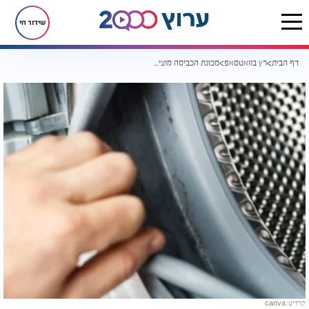
שידור חי
דף הבית
רץ בוואטסאפ
מכונת הכביסה מוציאה ריח של עובש? כך תפתרו את זה בקלות
קרדיט: canva