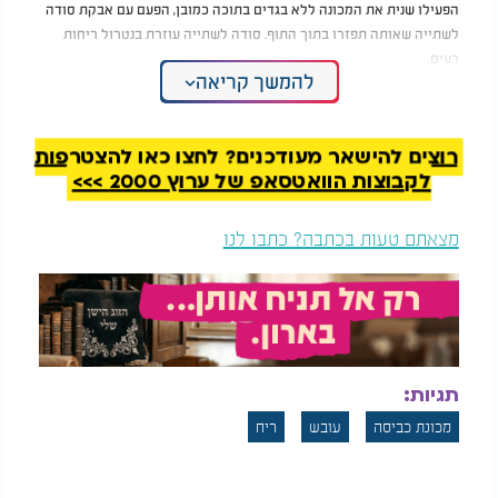
הפעילו שנית את המכונה ללא בגדים בתוכה כמובן, הפעם עם אבקת סודה
לשתייה שאותה תפזרו בתוך התוף. סודה לשתייה עוזרת בנטרול ריחות
רעים.
להמשך קריאה
אם יש לכם חלון בחדר הכביסה, שם מאוחסנת לרוב מכונת הכביסה, פתחו
אותו לעתים קרובות ואם ניתן, השאירו אותו פתוח.
רוצים להישאר מעודכנים? לחצו כאן להצטרפות
נקו לעתים קרובות את המסנן של מכונת הכביסה, שעשוי לתרום לצמיחת
לקבוצות הוואטסאפ של ערוץ 2000 >>>
עובש כאשר הוא סתום.
מצאתם טעות בכתבה? כתבו לנו
תגיות:
מכונת כביסה
עובש
ריח