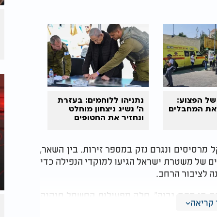
של הפצוע:
נתניהו ללוחמים: בעזרת
את המחבלים
ה' נשיג ניצחון מוחלט
ונחזיר את החטופים
שנות ה-60 לחייו נפצע קל מרסיסים ונגרם נזק במספר זירות. בין השאר,
ים של משטרת ישראל הגיעו למוקדי הנפילה כדי
ה לציבור הרחב.
 קו מתח גבוה". חלק מפעילות החשמל תוקנה
קריאה
צוות טכנאים של החברה יתקן את הנזק בתיאום