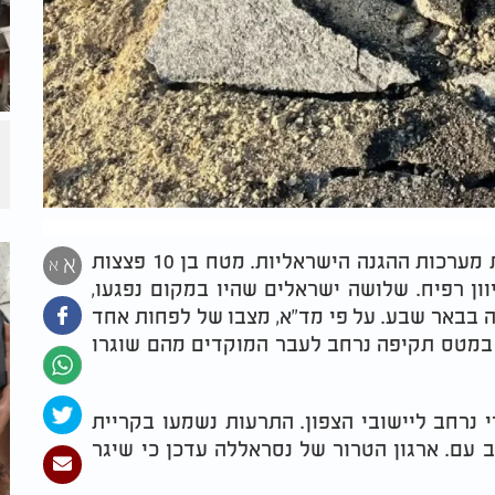
שתי זירות הלחימה מאתגרות היום (ראשון) את מערכות ההגנה הישראליות. מטח בן 10 פצצות
א
א
ון רפיח. שלושה ישראלים שהיו במקום נפגעו,
ה בבאר שבע. על פי מד"א, מצבו של לפחות אחד
ח במטס תקיפה נרחב לעבר המוקדים מהם שוגרו
 נרחב ליישובי הצפון. התרעות נשמעו בקריית
ב עם. ארגון הטרור של נסראללה עדכן כי שיגר