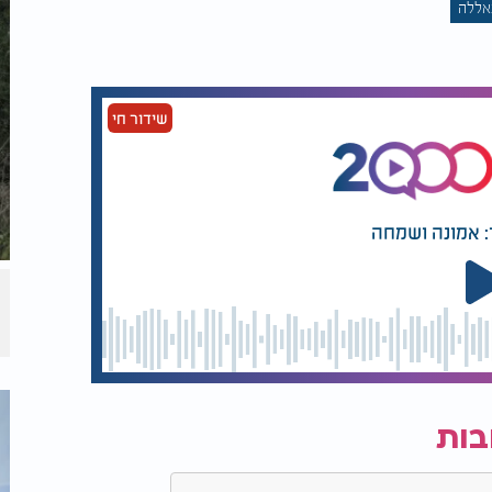
אללה
שידור חי
: אמונה ושמחה
בות