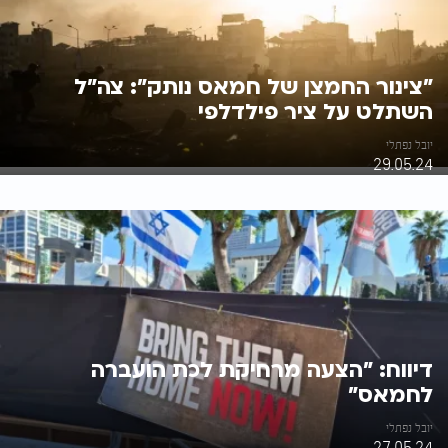
"צינור החמצן של חמאס נותק": צה"ל
השתלט על ציר פילדלפי
יובל נפתלי
29.05.24
דיווח: "הצעה מרחיקת לכת הועברה
לחמאס"
יובל נפתלי
27.05.24