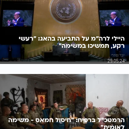
היילי לרה"מ על התביעה בהאג: "רעשי
רקע, תמשיכו במשימה"
יובל נפתלי
29.05.24
הרמטכ"ל ברפיח: "חיסול חמאס - משימה
לאומית"