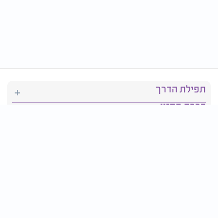
תפילת הדרך
ברכת המזון
יהדות
סידור תפילה
בריאות
חגים ומועדים