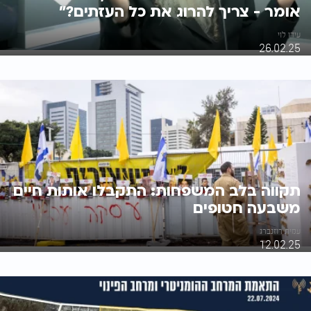
אומר - צריך להרוג את כל העזתים?"
עידו לוי
26.02.25
תקווה בלב המשפחות: התקבלו אותות חיים
משבעה חטופים
עמית רוזנברג
12.02.25