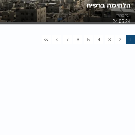
הלחימה ברפיח
יובל נפתלי
24.05.24
>>
>
7
6
5
4
3
2
1