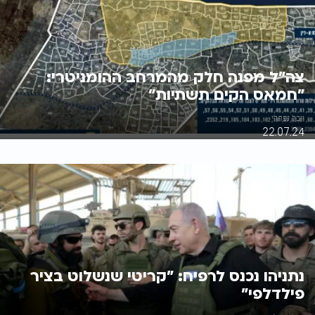
צה"ל מפנה חלק מהמרחב ההומניטרי:
"חמאס הקים תשתיות"
יובל נפתלי
22.07.24
נתניהו נכנס לרפיח: "קריטי שנשלוט בציר
פילדלפי"