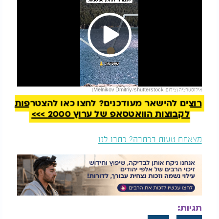
Play
להמשך קריאה
אילוסטרציה (צילום: Melnikov Dmitriy/shutterstock)
Video
רוצים להישאר מעודכנים? לחצו כאן להצטרפות
לקבוצות הוואטסאפ של ערוץ 2000 >>>
מצאתם טעות בכתבה? כתבו לנו
תגיות: