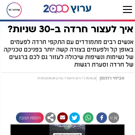
שידור חי
איך לעצור חרדה ב-30 שניות?
דף הבית
בריאות
בריאות הנפש
איך לעצור חרדה ב-30 שניות?
אנשים רבים מתמודדים עם התקפי חרדה לפעמים
באופן קל ולפעמים בצורה קשה יותר בפניכם טכניקה
של נשימות ונשיפות שיכולה לעזור גם לכם ברגעים
של חרדה וסערת רגשות
אביחי רוזנמן
05.05.24 כ"ז ניסן התשפ"ד, עודכן 06:40 07.05.24
א
א
הוספת תגובה