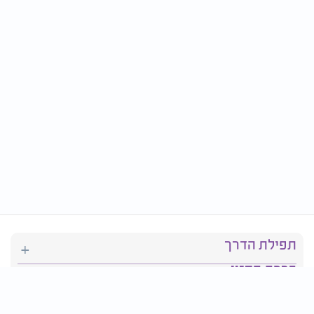
תפילת הדרך
ברכת המזון
יהדות