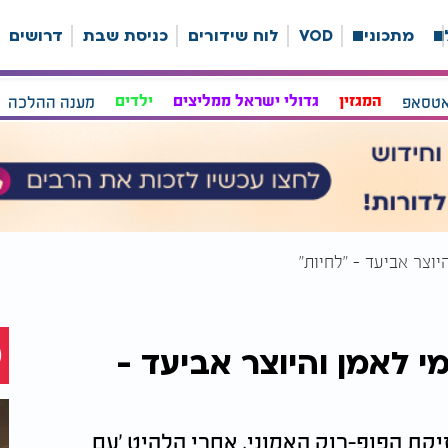
ה
מתכונים
VOD
לוח שידורים
כניסת שבת
דרושים
אטסאפ
המגזין
גדולי ישראל ממליצים
ילדים
מענה ההלכה
וצר אביעד - "לחיות"
י לאמן והיוצר אביעד -
יקת הפופ-רוק האמוני, אחרי הלהיט 'עם