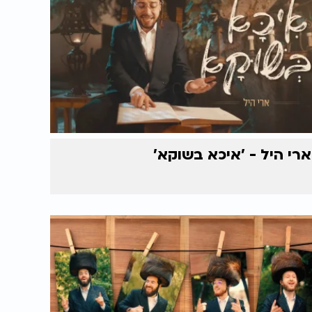
ארי היל - 'איכא בשוקא'