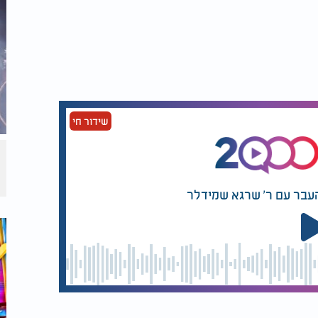
שידור חי
העבר עם ר' שרגא שמידלר