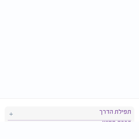
תפילת הדרך
ברכת המזון
יהדות