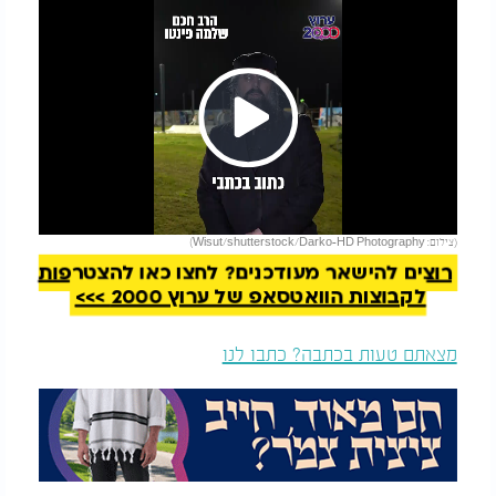
Play
להמשך קריאה
(צילום: Wisut/shutterstock/Darko-HD Photography)
Video
רוצים להישאר מעודכנים? לחצו כאן להצטרפות
לקבוצות הוואטסאפ של ערוץ 2000 >>>
מצאתם טעות בכתבה? כתבו לנו