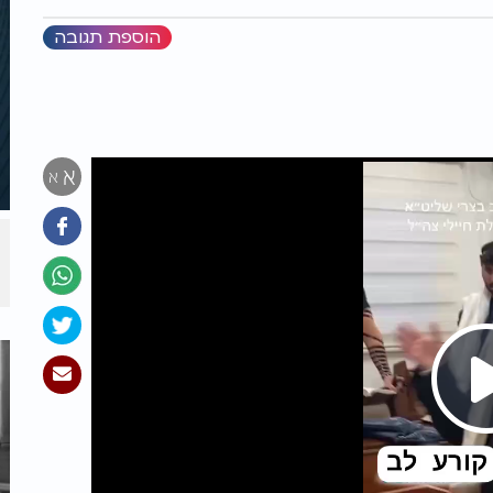
הוספת תגובה
א
א