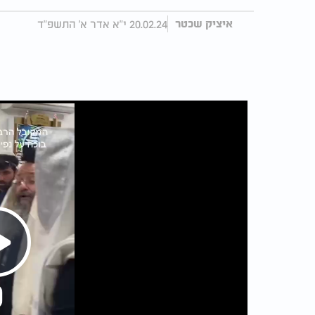
20.02.24 י"א אדר א' התשפ"ד
איציק שכטר
Play