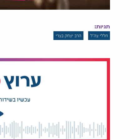
תגיות:
חללי צה"ל
הרב יצחק בצרי
עכשיו בשידור