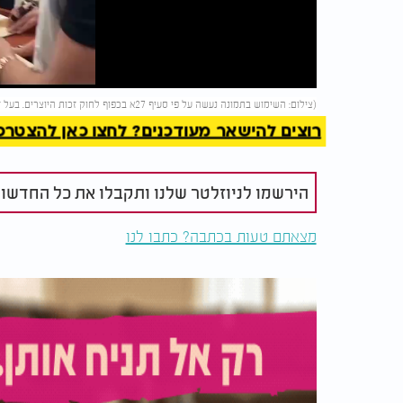
Video
להמשך 
(צילום: השימוש בתמונה נעשה על פי סעיף 27א בכפוף לחוק זכות היוצרים. בעל זכות היוצרים זכאי לבקש את הסרת הסרטון מ-
רוצים להישאר מעודכנים? לחצו כאן להצטרפות ל
הירשמו לניוזלטר שלנו ותקבלו את כל החדשו
מצאתם טעות בכתבה? כתבו לנו