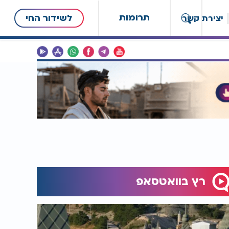
תרומות
לשידור החי
יצירת קשר
רץ בוואטסאפ