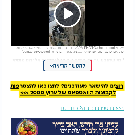
Play
(צילום: CPM PHOTO/shutterstock/ השימוש בתמונה נעשה על פי סעיף 27א בכפוף לחוק
Video
זכות היוצרים. בעל זכות היוצרים זכאי לבקש את הסרת הסרטון מ-
contact@tv2000.co.il
)
* מי שקובע את כשרותם של בעלי החיים אלו הם פוסקי
להמשך קריאה
ההלכה בלבד, ולכן לא ניתן להסיק מהסרטון הנ"ל את
טיב כשרותם של החיות השונות.
רוצים להישאר מעודכנים? לחצו כאן להצטרפות
לקבוצות הוואטסאפ של ערוץ 2000 >>>
מצאתם טעות בכתבה? כתבו לנו