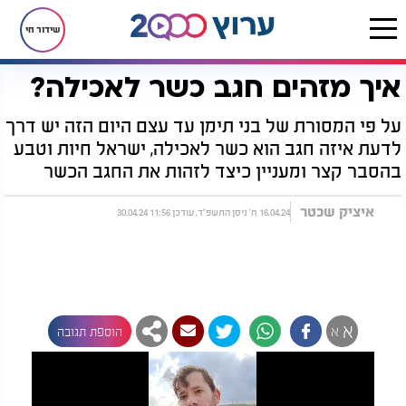
שידור חי
איך מזהים חגב כשר לאכילה?
דף הבית
יהדות
נפלאות הבריאה
איך מזהים חגב כשר לאכילה?
על פי המסורת של בני תימן עד עצם היום הזה יש דרך
לדעת איזה חגב הוא כשר לאכילה, ישראל חיות וטבע
בהסבר קצר ומעניין כיצד לזהות את החגב הכשר
איציק שכטר
16.04.24 ח' ניסן התשפ"ד, עודכן 11:56 30.04.24
א
א
הוספת תגובה