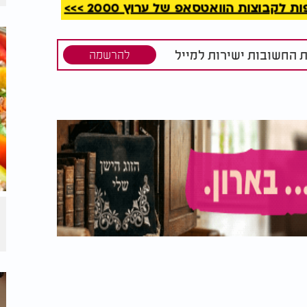
קבוצות הוואטסאפ של ערוץ 2000 >>>
יסיתם את
עוף מתוק לשבת עם
- רוצו
פירות יבשים - שכולם
ו
יחכו לטעום
ת החשובות ישירות למייל
להרשמה