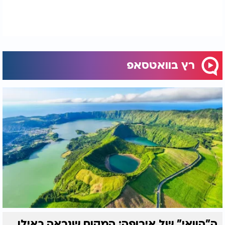
רץ בוואטסאפ
ה"הוואי" של אירופה: המקום שנראה כאילו