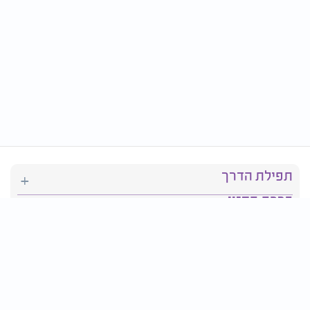
תפילת הדרך
ברכת המזון
יהדות
סידור תפילה
בריאות
חגים ומועדים