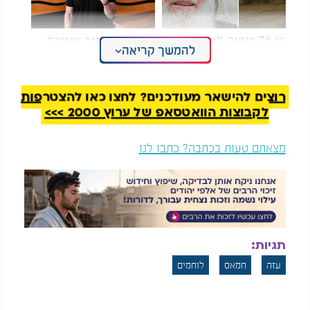
בן 76 שהיה לוחם
מרגש: הגיבור שאיבד
להמשך קריאה
בגולני: "אני רוצה להיות
את שתי רגליו וחזר
דתי"
להילחם על החיים
רוצים להישאר מעודכנים? לחצו כאן להצטרפות
לקבוצות הוואטסאפ של ערוץ 2000 >>>
מצאתם טעות בכתבה? כתבו לנו
תגיות:
עזה
חמאס
לוחמים