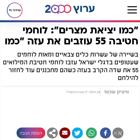
שידור חי
"כמו יציאת מצרים": לוחמי
דף הבית
רץ בוואטסאפ
"כמו יציאת מצרים": לוחמי חטיבה 55 עוזבים את עזה "כמו
חטיבה 55 עוזבים את עזה "כמו
בשיירה של עשרות כלים צבאיים ומאות לוחמים
שעטופים בדגלי ישראל עזבו לוחמי חטיבת המילואים
55 את שדה הקרב בעזה כשהם מתכננים עוד לחזור
להילחם
איציק שכטר
29.01.24 י"ט שבט התשפ"ד
א
א
הוספת תגובה