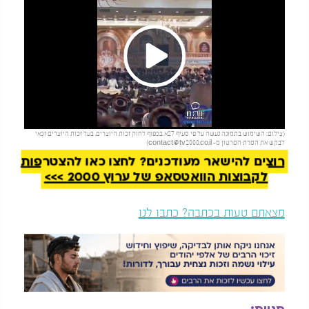
Play
להמשך קריאה
(צילום: השימוש בתמונה נעשה על פי סעיף 27א בכפוף לחוק זכות היוצרים. בעל זכות היוצרים זכאי
Video
לבקש את הסרת הסרטון מ-
contact@tv2000.co.il
)
רוצים להישאר מעודכנים? לחצו כאן להצטרפות
לקבוצות הוואטסאפ של ערוץ 2000 >>>
מצאתם טעות בכתבה? כתבו לנו