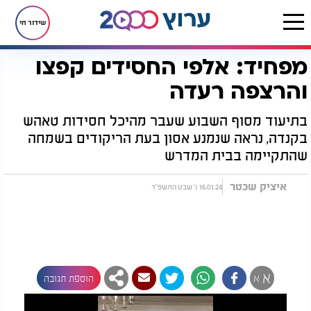
שידור חי
מפחיד: אלפי החסידים קפצו
דף הבית
רץ בוואטסאפ
מפחיד: אלפי החסידים קפצו והרצפה רעדה
והרצפה רעדה
בתיעוד מסוף השבוע שעבר מהיכל חסידות טאהש
בקנדה, נראה שנמנע אסון בעת הריקודים בשמחה
שהתקיימה בבית המדרש
איציק שכטר
16.01.24 ו' שבט התשפ"ד
א
א
הוספת תגובה