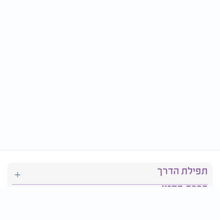
תפילת הדרך
ברכת המזון
יהדות