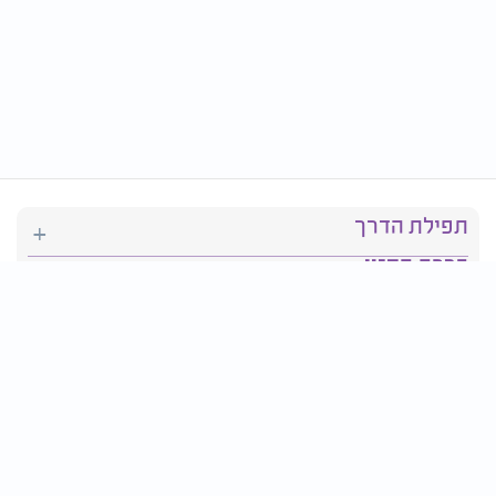
תפילת הדרך
ברכת המזון
יהדות
סידור תפילה
בריאות
חגים ומועדים