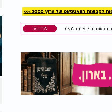
ן מיוחד שאותו מורחים על הרקות ועל המצח
זה תצטרכו להרתיח 300 גרם עלי נענע בליטר שמן שקדים טהור. לאחר מכן
קבוצות הוואטסאפ של ערוץ 2000 >>>
ים אותו במקום קריר ויבש למשך שלושה
ר.
ת החשובות ישירות למייל
להרשמה
צעות אצבעות הידיים שלכם, תוכלו להשפיע
קות. הבעייתיות של הפעולה הזו היא שצריכים
ת.