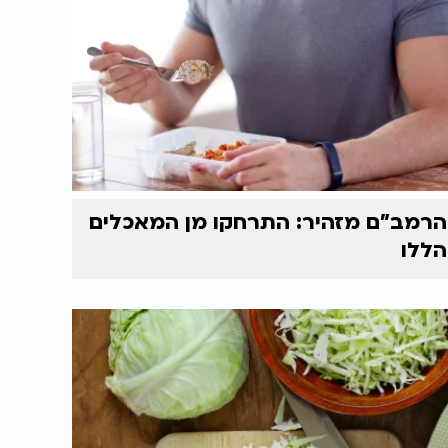
הרמב"ם מזהיר: התרחקו מן המאכלים
הללו