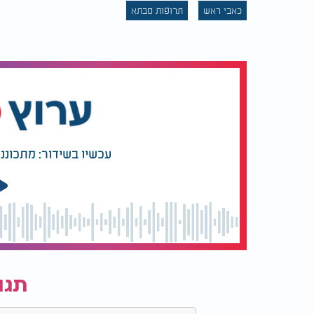
כאבי ראש
תרופות סבתא
עכשיו בשידור: מתכונני
תגו