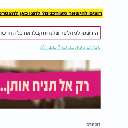
השיטה השנייה, שלקוחה מהרפואה הסינית: שמ
להכנת השמן ה
רוצים להישאר מעודכנים? לחצו כאן להצטרפות ל
מכניסים את התערובת לבקבוק עם פקק, ושומר
שבועות. לאחר מכן, אפשר להשתמש בשמן שנוצ
הירשמו לניוזלטר שלנו ותקבלו את כל החדשו
השיטה השלישית: הפעלת לחץ על הראש
מצאתם טעות בכתבה? כתבו לנו
על ידי הפעלת לחץ על הרקות ועל הקרקפת באמ
על עוצמת כאבי הראש ולהעביר אותה תוך כמה ד
לחזור עליה הרבה פעמים עד שהיא באמת פועל
תגיות: