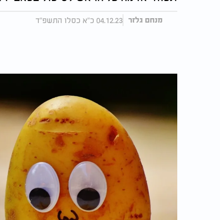
04.12.23 כ"א כסלו התשפ"ד
מנחם גלזר