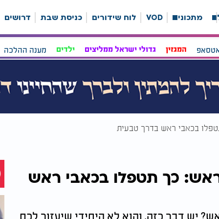
ה
מתכונים
VOD
לוח שידורים
כניסת שבת
דרושים
אטסאפ
המגזין
גדולי ישראל ממליצים
ילדים
מענה ההלכה
טפלו בכאבי ראש בדרך טבעית
אש: כך תטפלו בכאבי ראש
? יש דבר כזה, והוא לא היחידי שיעזור לכם