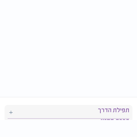
תפילת הדרך
ברכת המזון
יהדות