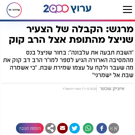
שידור חי
מרגש: הקבלה של הצעיר
דף הבית
יהדות
מרגש: הקבלה של הצעיר שניצל מהתופת אצל הרב קוק
שניצל מהתופת אצל הרב קוק
"השבת תבעה את עלבונה": בחור שניצל בנס
מהמסיבה הארורה הגיע לספר למו"ר הרב דב קוק את
מה שעבר ולקח על עצמו שמירת שבת. "כי אשמרה
שבת אל ישמרני"
איציק שכטר
12.10.23 כ"ז תשרי התשפ"ד
א
א
הוספת תגובה