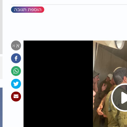
הוספת תגובה
א
א