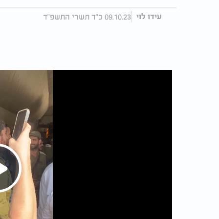
09.10.23 כ"ד תשרי התשפ"ד
עידו לוי
Play