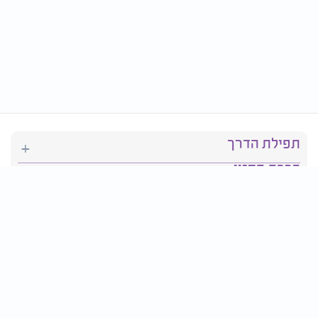
תפילת הדרך
ברכת המזון
יהדות
סידור תפילה
בריאות
חגים ומועדים