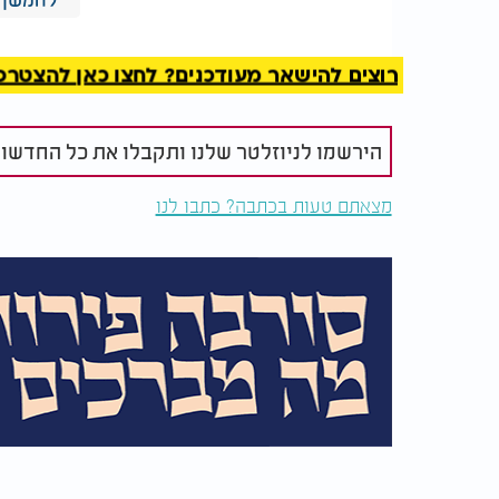
רוצים להישאר מעודכנים? לחצו כאן להצטרפות ל
הירשמו לניוזלטר שלנו ותקבלו את כל החדשו
מצאתם טעות בכתבה? כתבו לנו
אסור" />