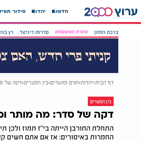
חדשות
יהדות
סידור תפיל
ברכת המזון
טהרת המשפחה
סדרות דיגיטל
רץ בוו
דף הבית
יהדות
חגים ומועדים
בין המצרים
דקה של סד
בין המצרים
דקה של סדר: מה מותר ומה
התחלת החורבן הייתה בי"ז תמוז ולכן תי
החמרות באיסורים: אז אם אתם חשים קצ