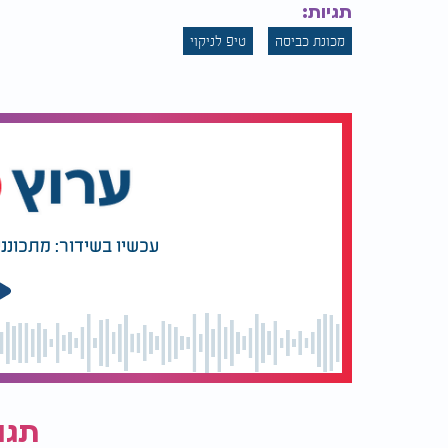
תגיות:
מכונת כביסה
טיפ לניקוי
עכשיו בשידור: מתכונני
תגו