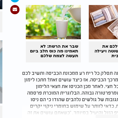
לכם את
שבר את הרשת: לא
וטה ויעילה
תאמינו מה כוס חלב ביום
ית
תעשה לצמח שלכם
ה תסלק כל ריח רע ממכונת הכביסה ותשיב לכם
מרכך הכביסה. אז כיצד עושים זאת? חתכו לימון
 חצי. לאחר מכן הכניסו את חצאי הלימון
טמרפרטורה גבוהה. הבלוגרית המוכרת פרסמה
הסרטון עם הטיפ המהפכני וזכתה ל- 1800 תגובות של גולשים נלהבים שהודו כי הם ניסו
 כדאי לוותר על שימוש בחומרי ניקוי יקרים
פ הזול והיעיל במיוחד. "כשאתם עושים את זה