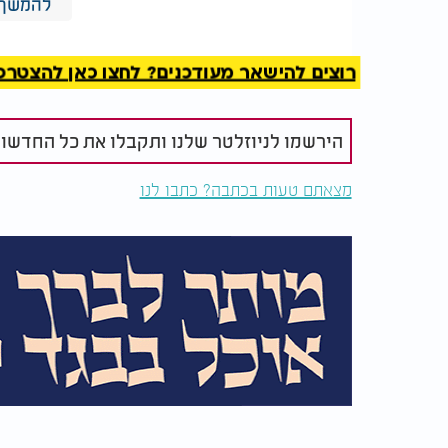
למכונה שלכם", מבהירה "באבס", "היא כאילו יצא
להמשך 
והריח מעולה".
רוצים להישאר מעודכנים? לחצו כאן להצטרפות ל
הירשמו לניוזלטר שלנו ותקבלו את כל החדשו
מצאתם טעות בכתבה? כתבו לנו