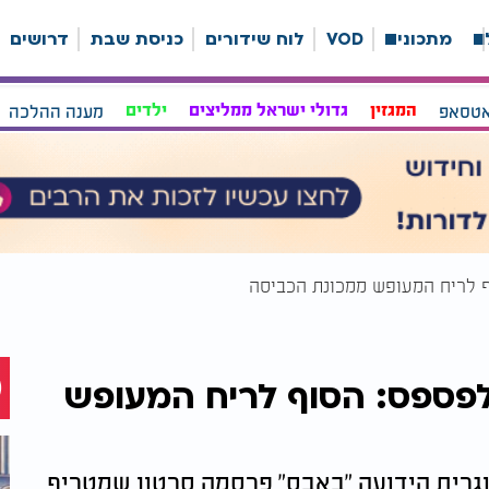
ה
מתכונים
VOD
לוח שידורים
כניסת שבת
דרושים
אטסאפ
המגזין
גדולי ישראל ממליצים
ילדים
מענה ההלכה
 לריח המעופש ממכונת הכביסה
פספס: הסוף לריח המעופש
וגרית הידועה "באבס" פרסמה סרטון שמטריף