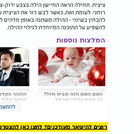
ציצית. תחילה הראה החיישן הילה בצבע ירוק-צה
רוחני. לעומת זאת, כאשר לבש דור את הציצית על
להבחין בשינוי - ההילה משתנה באופן מדהים לצ
להשפיע על התוכנה המיוחדת לגילוי ההילה.
המלצות נוספות
האם השם הזה מביא מזל?
הזוהר הקדו
כך סברו גדולי ישראל
הכסף עלול ד
לבעליו?
להמשך 
"שרון נחשוני עבר מוות קליני והיה בבית דין ש
רוצים להישאר מעודכנים? לחצו כאן להצטרפות ל
תמיד עם טלית קטן, וכאשר התעורר מהמוות הקל