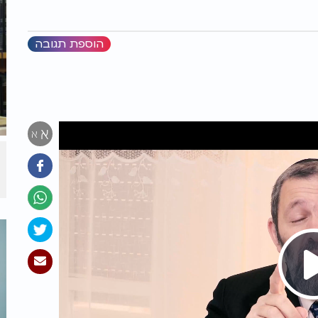
הוספת תגובה
א
א