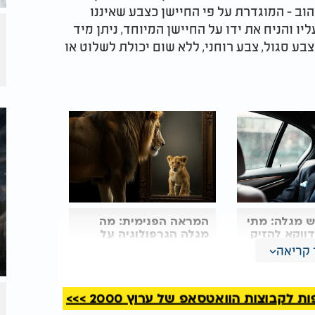
וב - המוגדרת על פי החיישן כצבע שאיננו
יו והניח את ידו על החיישן המיוחד, ניתן מיד
בע סגול, צבע רוחני, ללא שום יכולת לשלוט או
ש מגלה: מתי
המראה הפנימית: מה
ווקא להזיק
מגלה הגרפולוגיה על
האריה שבך?
קריאה
ל מעלה", מספר הרב מזרחי, "נחשוני הקפיד ללכת
קבוצות הוואטסאפ של ערוץ 2000 >>>
יני, אמר שאילו אדם היה רואה את הממד