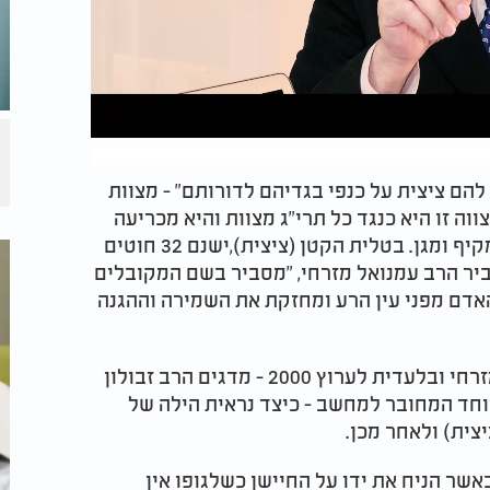
ם ציצית על כנפי בגדיהם לדורותם" - מצוות
וה זו היא כנגד כל תרי"ג מצוות והיא מכריעה
את הכף. אדם המקיים מצוות ציצית זוכה לאור מקיף ומגן. בטלית הקטן (ציצית),ישנם 32 חוטים
בספרו, מסביר הרב עמנואל מזרחי, "מסביר בשם המקובלים
אדם מפני עין הרע ומחזקת את השמירה וההגנה
בתכנית הילות, תכנית חדשה של הרב עמנואל מזרחי ובלעדית לערוץ 2000 - מדגים הרב זבולון
יוחד המחובר למחשב - כיצד נראית הילה של
יצית) ולאחר מכן.
אשר הניח את ידו על החיישן כשלגופו אין