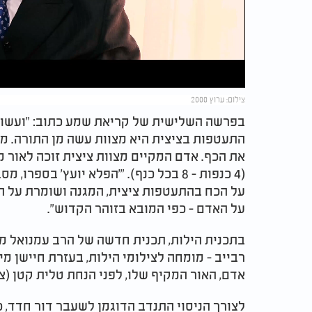
Video
צילום: ערוץ 2000
בפרשה השלישית של קריאת שמע כתוב: "ועשו לה
התעטפות בציצית היא מצוות עשה מן התורה. מצו
(4 כנפות - 8 בכל כנף). "'הפלא יועץ' 
על הכח בהתעטפות ציצית, המגנה ושומרת על ה
על האדם - כפי המובא בזוהר הקדוש".
רבייב - מומחה לצילומי הילות, בעזרת חיישן מ
אדם, האור המקיף שלו, לפני הנחת טלית קטן (צ
לצורך הניסוי התנדב הדוגמן לשעבר דור חדד, כ