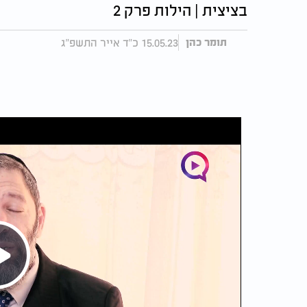
בציצית | הילות פרק 2
15.05.23 כ"ד אייר התשפ"ג
תומר כהן
Play