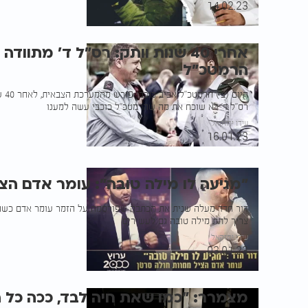
14.02.23
אחרי 40 שנות וותק: רס"ל ד' מתוו
הרמטכ"ל
היום
רס"ל ד' לא שוכח את מה שהרמטכ"ל כוכבי עשה למענו
עידו יחזקאל
16.01.23
"מגיעה לו מילה טובה": עומר אדם הצ
דור חדד מעלה שנית את הכתבה שפורסמה על הזמר עומר אדם כשה
צריך לתת מילה טובה גם לעשירים
עידו יחזקאל
03.01.23
מצמרר: "כמו שאת חיה לבד, ככה כל ה