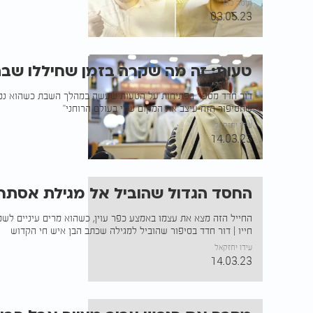
תומר כהן
03.05.23
טעות: זה מה שקרה בזמן שחיללו שב
דור חדד מספר בפתיחות על הטעות שעשה במהלך השבת כשהוא נמצא
שהסיפור הזה עיצב את המקום שלי בעולם הרוחני"
עידו יחזקאל
14.03.23
החסד הגדול שהוביל אל מגילת אסתר 
החייל הזה מצא את עצמו באמצע כפר עוין, כשהוא מרים עיניים ל
חייו | דור חדד בסיפור שהוביל למגילה שכתב הבן איש חי הקדוש
עידו יחזקאל
14.03.23