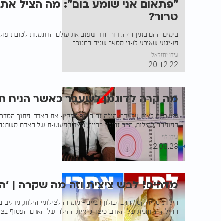
"פתאום אני שומע בום": מה הציל את 
טרור?
בימים ההם בזמן הזה: דור חדד שעזב את עולם הדוגמנות לטובת עול
מפיגוע שאירע לפני מספר שנים בחנוכה
עידו יחזקאל
20.12.22
מה קרה לדוגמן לשעבר כאשר הניח תפ
המומחה להילות, הרב זבולון רבייב, כיצד המעטפת של האדם משתנה
עידו לוי
12.06.23
מדהים! לבש ציצית וזה מה שקרה | 'היל
הילות, טלית קטן: הרב זבולון רבייב - מומחה לצילומי הילות, מדגים
ההילה הרוחנית של האדם, כיצד נראית ההילה של האדם העטוף בציצי