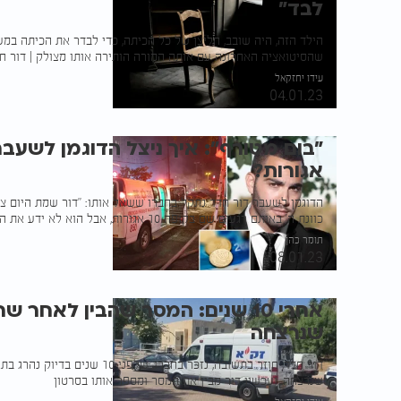
לבד"
הילד הזה, היה שובב, הליצן של כל הכיתה, כדי לבדר את הכיתה במעל
שהסיטואציה האחרונה עם אותה המורה הותירה אותו מצולק | דור ח
עידו יחזקאל
04.01.23
אגורות?
הדוגמן לשעבר דור חדד נתקל בחברו ששאל אותו: "דור שמת היום צד
כוונת ה' באותם רגעים שם בקופה 10 אגורות, אבל הוא לא ידע את המשמעות שלהם
תומר כהן
08.01.23
אחרי 10 שנים: המסר שהבין לאחר 
שנרצחה
דור חדד, חוזר בתשובה, נזכר בחברו, של
שנרצחה. ועכשיו דור מבין את המסר ומספר אותו בסרטון