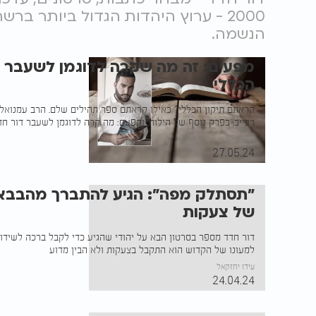
2000 - ערוץ היהדות הגדול ביותר בר
הנשמה.
מפעים: זה מה שקרה לדוגמן לשעבר ב
הכללי
קראתם תיקון הכללי? כאילו קראתם ספר תהילים שלם. הרב עמנואל מ
רבייב, בפרק נוסף של הילות, והפעם: מה קרה לדוגמן לשעבר דור ח
תומר כהן
27.05.24
"תסתלק מפה": הגיע להתברך מהבבא 
של צעקות
דור חדד מספר בסרטון הבא על יהודי שהגיע כדי לקבל ברכה לשידו
למעונו של הקדוש הוא התקבל בצעקות ולא הבין מדוע
עידו יחזקאל
24.04.24