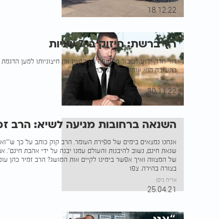
עידו יחזקאל
18.12.22
רץ ברשת: חיזוק ב-7 שניות
דור חדד, ידוע לציבור מתקופה בה הקצין את חיצוניותו למען הדגמת
בתשובה הוא אומר מסר שחובה לשמוע
עידו יחזקאל
30.11.22
השנאה ברחובות מגיעה לשיא: הרב זמ
אנחנו נמצאים בימים של ספירת העומר. הרב קוק כותב על כך ש""ואם
שנאת חינם, נשוב להיבנות והעולם עמנו יבנה על ידי אהבת חינם". 
בצורה בהירה. צפו
אריה ניסן
25.04.21