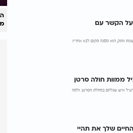
הק
דה על הקשר עם
מי
 (ב') הרמטכ"ל אביב כוכבי פורש מהמערכת הצבאית, לאחר 40 שנות וותק, הוא מפנה מקום לבא אחריו.
יל ממוות חולה סרטן
ציל איש שנלחם במחלת הסרטן. ולמה
חיים שלך את תהיי