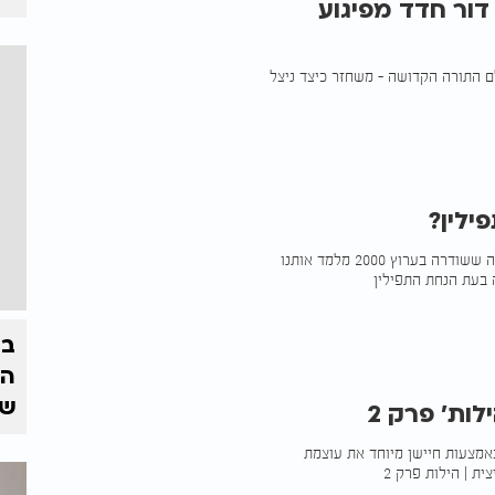
דור חדד מפיגוע
ם התורה הקדושה - משחזר כיצד ניצל
ילין?
וקשרתם לאות על ידך: הילה זה האור המקיף את האדם. מתוך הסדרה ששודרה בערוץ 2000 מלמד אותנו
 בעת הנחת התפילין
בצ
הז
של
ות' פרק 2
 באמצעות חיישן מיוחד את עוצמת
ת | הילות פרק 2