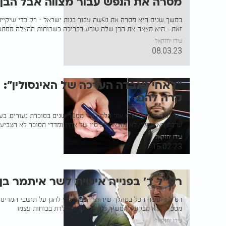
מסרה את הנפש עבור מצווה אבל הבן
במשך שנים היא מסרה את נפשה עבור בנות ישראל - רק כדי שיקיימ
זאת - היא מצאה את הבן שלה טובע בבריכה כשכוחות ההצלה מסתערי
עידו יחזקאל
08.03.23
"לאחי נאבדה הערכה של האינסולין":
קרה להם
דור חדד משתף: אחיו אור חלה לפני מספר שנים בסוכרת נעורים. בע
ערכת האינסולין לא נמצאת בכיסיו של אחיו ומדדי הסוכר לא הצביעו ל
עידו יחזקאל
15.02.23
רס"ל ד' בפנייה אישית לשר איתמר בן 
רס"ל ד' עשה הכל במהלך שירותו הצבאי כדי להגן על תושבי המדינה
מטכ"ל, הוא מבקש להמשיך ולשמור על המולדת בכוחות עצמו
עידו יחזקאל