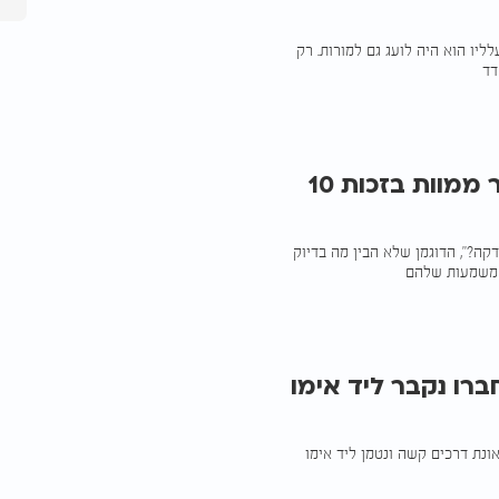
ליו הוא היה לועג גם למורות. רק
דד
"בום מטורף": איך ניצל הדוגמן לשעבר ממוות בזכות 10
קה?", הדוגמן שלא הבין מה בדיוק
שחברו נקבר ליד אימו
פני 10 שנים בדיוק נהרג בתאונת דרכים קשה ונטמן ליד אימו