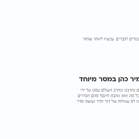
 בגדים לגברים. עכשיו לאחר שחזר
יר כהן במסר מיוחד
 נחרבנו ונחרב העולם עמנו על ידי
אבל מה זאת אהבת חינם? מהם הגדרים
של המצווה ואיך אפשר בימינו לקיים אות המושג? הרב זמיר כהן עונה ל3 שאלות של דור חדד ועושה סדר