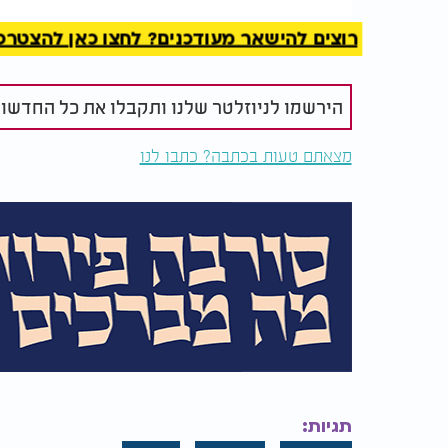
המלצות נוספות
רוצים להישאר מעודכנים? לחצו כאן להצטרפות ל
הירשמו לניוזלטר שלנו ותקבלו את כל החדשו
מצאתם טעות בכתבה? כתבו לנו
מחבלי חמאס מחופשים
האם מותר ל
לאזרחים: מי שנחשף - לא
מת לפח?
שורד
ישי דריקס:
למה כל כך חשוב לך שאנשים ירגישו את הצער
דור חדד:
זה חשוב לי כיוון שהחיים ממשיכים ואנשים ל
וכאשר נתקלים במקרה כזה של אסון רק אז הם 
תגיות:
הם יותר רגישים וסבלנים לזולת, למה להגיע למ