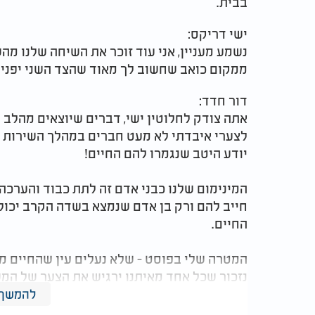
בבית.
ישי דריקס:
נשמע מעניין, אני עוד זוכר את השיחה שלנו 
ממקום כואב שחשוב לך מאוד שהצד השני יפנים
דור חדד:
אתה צודק לחלוטין ישי, דברים שיוצאים מהלב 
לצערי איבדתי לא מעט חברים במהלך השירות ש
יודע היטב שנגמרו להם החיים!
המינימום שלנו כבני אדם זה לתת כבוד והערכה
חייב להם ורק בן אדם שנמצא בשדה הקרב יכול 
החיים.
המטרה שלי בפוסט - שלא נעלים עין שהחיים ממ
נזכור שכל אחד מאיתנו ירגיש את הצער של המ
ישראל.
להמשך 