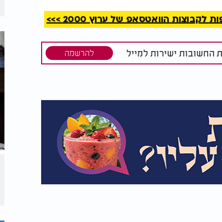
קבוצות הוואטסאפ של ערוץ 2000 >>>
ת החשובות ישירות למייל
להרשמה
זרוק כלב
‘נקרע לראות הורים
מתייפחים’: פעוטה
חב”דית במצב קשה
מקורונה
 של המשפחות שאיבדו את יקיריהם?
פעמים טועים בזה שהם פחות אכפתיים לסביבה
משנים את המידות שלהם בין אדם לחברו, רק אז
קום כזה אכזרי, הקב"ה מצפה מאיתנו להיות