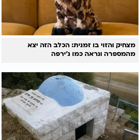
מצחיק והזוי בו זמנית: הכלב הזה יצא
מהמספרה ונראה כמו ג'ירפה