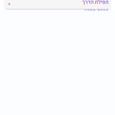
תפילת הדרך
ברכת המזון
יהדות
סידור תפילה
בריאות
חגים ומועדים
פרטים ליצירת קשר:
טלפון : 2610*
פקס: 03-9509719
דוא״ל:
contact@tv2000.co.il