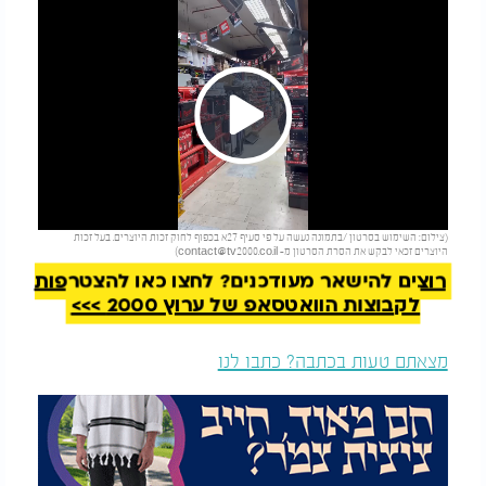
Play
להמשך קריאה
(צילום: השימוש בסרטון /בתמונה נעשה על פי סעיף 27א בכפוף לחוק זכות היוצרים. בעל זכות
Video
היוצרים זכאי לבקש את הסרת הסרטון מ-
contact@tv2000.co.il
)
רוצים להישאר מעודכנים? לחצו כאן להצטרפות
לקבוצות הוואטסאפ של ערוץ 2000 >>>
מצאתם טעות בכתבה? כתבו לנו